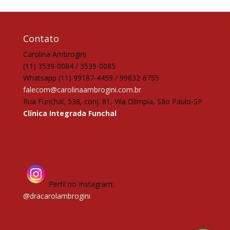
Contato
Carolina Ambrogini
(11) 3539-0084 / 3539-0085
Whatsapp (11) 99187-4459 / 99832-6755
falecom@carolinaambrogini.com.br
Rua Funchal, 538, conj. 81, Vila Olímpia, São Paulo-SP
Clínica Integrada Funchal
Perfil no Instagram:
@dracarolambrogini