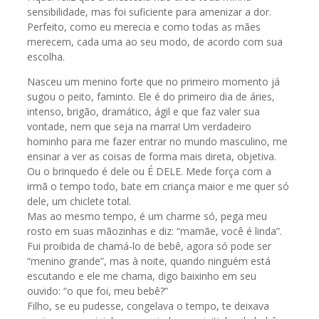
sensibilidade, mas foi suficiente para amenizar a dor.
Perfeito, como eu merecia e como todas as mães
merecem, cada uma ao seu modo, de acordo com sua
escolha.
Nasceu um menino forte que no primeiro momento já
sugou o peito, faminto. Ele é do primeiro dia de áries,
intenso, brigão, dramático, ágil e que faz valer sua
vontade, nem que seja na marra! Um verdadeiro
hominho para me fazer entrar no mundo masculino, me
ensinar a ver as coisas de forma mais direta, objetiva.
Ou o brinquedo é dele ou É DELE. Mede força com a
irmã o tempo todo, bate em criança maior e me quer só
dele, um chiclete total.
Mas ao mesmo tempo, é um charme só, pega meu
rosto em suas mãozinhas e diz: “mamãe, você é linda”.
Fui proibida de chamá-lo de bebê, agora só pode ser
“menino grande”, mas à noite, quando ninguém está
escutando e ele me chama, digo baixinho em seu
ouvido: “o que foi, meu bebê?”
Filho, se eu pudesse, congelava o tempo, te deixava