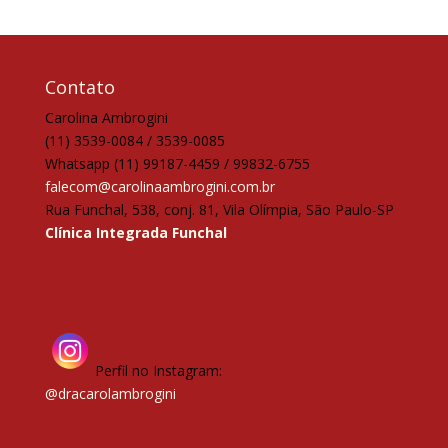
Contato
Carolina Ambrogini
(11) 3539-0084 / 3539-0085
Whatsapp (11) 99187-4459 / 99832-6755
falecom@carolinaambrogini.com.br
Rua Funchal, 538, conj. 81, Vila Olímpia, São Paulo-SP
Clínica Integrada Funchal
Perfil no Instagram:
@dracarolambrogini