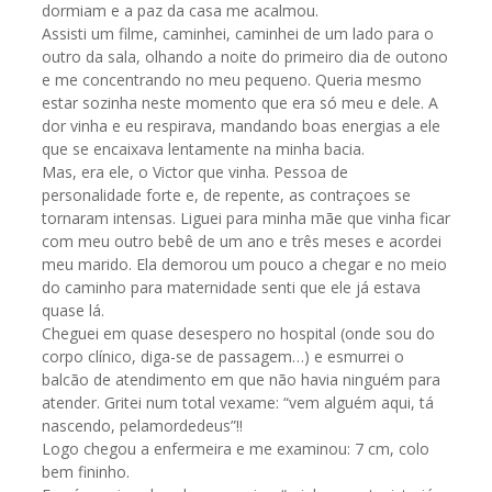
dormiam e a paz da casa me acalmou.
Assisti um filme, caminhei, caminhei de um lado para o
outro da sala, olhando a noite do primeiro dia de outono
e me concentrando no meu pequeno. Queria mesmo
estar sozinha neste momento que era só meu e dele. A
dor vinha e eu respirava, mandando boas energias a ele
que se encaixava lentamente na minha bacia.
Mas, era ele, o Victor que vinha. Pessoa de
personalidade forte e, de repente, as contraçoes se
tornaram intensas. Liguei para minha mãe que vinha ficar
com meu outro bebê de um ano e três meses e acordei
meu marido. Ela demorou um pouco a chegar e no meio
do caminho para maternidade senti que ele já estava
quase lá.
Cheguei em quase desespero no hospital (onde sou do
corpo clínico, diga-se de passagem…) e esmurrei o
balcão de atendimento em que não havia ninguém para
atender. Gritei num total vexame: “vem alguém aqui, tá
nascendo, pelamordedeus”!!
Logo chegou a enfermeira e me examinou: 7 cm, colo
bem fininho.