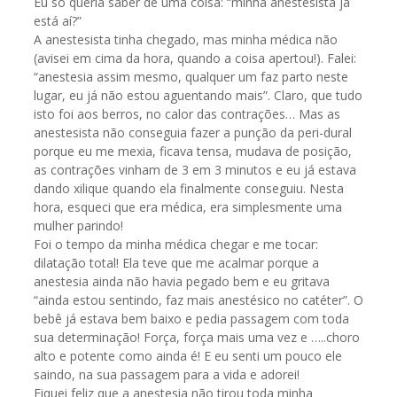
Eu só queria saber de uma coisa: “minha anestesista já
está aí?”
A anestesista tinha chegado, mas minha médica não
(avisei em cima da hora, quando a coisa apertou!). Falei:
“anestesia assim mesmo, qualquer um faz parto neste
lugar, eu já não estou aguentando mais”. Claro, que tudo
isto foi aos berros, no calor das contrações… Mas as
anestesista não conseguia fazer a punção da peri-dural
porque eu me mexia, ficava tensa, mudava de posição,
as contrações vinham de 3 em 3 minutos e eu já estava
dando xilique quando ela finalmente conseguiu. Nesta
hora, esqueci que era médica, era simplesmente uma
mulher parindo!
Foi o tempo da minha médica chegar e me tocar:
dilatação total! Ela teve que me acalmar porque a
anestesia ainda não havia pegado bem e eu gritava
“ainda estou sentindo, faz mais anestésico no catéter”. O
bebê já estava bem baixo e pedia passagem com toda
sua determinação! Força, força mais uma vez e …..choro
alto e potente como ainda é! E eu senti um pouco ele
saindo, na sua passagem para a vida e adorei!
Fiquei feliz que a anestesia não tirou toda minha