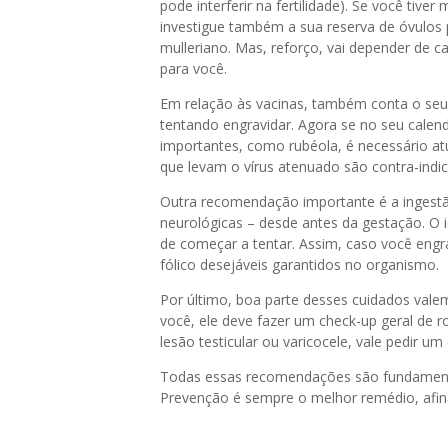
pode interferir na fertilidade). Se você tive
investigue também a sua reserva de óvulos 
mulleriano. Mas, reforço, vai depender de c
para você.
Em relação às vacinas, também conta o seu 
tentando engravidar. Agora se no seu calen
importantes, como rubéola, é necessário atu
que levam o vírus atenuado são contra-indic
Outra recomendação importante é a ingestão
neurológicas – desde antes da gestação. O
de começar a tentar. Assim, caso você engra
fólico desejáveis garantidos no organismo.
Por último, boa parte desses cuidados va
você, ele deve fazer um check-up geral de r
lesão testicular ou varicocele, vale pedir 
Todas essas recomendações são fundamentais
Prevenção é sempre o melhor remédio, afina