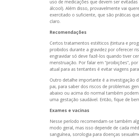
uso de medicações que devem ser evitadas 
álcool). Além disso, provavelmente vai que
exercitado o suficiente, que são práticas q
claro.
Recomendações
Certos tratamentos estéticos (tintura e prog
proibidos durante a gravidez por oferecer 
engravidar só deve fazê-los quando tiver ce
menstruação. Por falar em “proibições”, po
atual para as tentantes é evitar viagens pa
Outro detalhe importante é a investigação d
pai, para saber dos riscos de problemas g
abaixo ou acima do normal também podem s
uma gestação saudável. Então, fique de bem
Exames e vacinas
Nesse período recomendam-se também algu
modo geral, mas isso depende de cada mé
sanguínea, sorologia para doenças sexualme