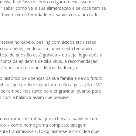
nessa fase (assim como o cigarro e excesso de
rer saber como vai a sua alimentação e se você tem se
ue favorecem a fertilidade e a saúde como um todo,
ressiva no cabelo, peeling com ácidos etc.) estão
risco ao bebê, sendo assim, quem está tentando
rteza de que não está grávida – ou seja, logo após a
r conta da epidemia de zika vírus, a recomendação
ra áreas com maior incidência da doença.
o histórico de doenças da sua família e da do futuro
enéticos que podem impactar ou não a gestação. IMC
er empecilhos tanto para engravidar, quanto para
 com a balança assim que possível.
ns exames de rotina, para checar a saúde de um
dico – como hemograma completo, tipagem
nte transmissíveis, toxoplasmose e clamídea (que