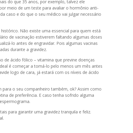
r mais do que 35 anos, por exemplo, talvez ele
por meio de um teste para avaliar o hormônio anti-
ada caso e do que o seu médico vai julgar necessário
histórico. Não existe uma essencial para quem está
dário de vacinação estiverem faltando algumas doses
alizá-lo antes de engravidar. Pois algumas vacinas
adas durante a gravidez.
 de ácido fólico – vitamina que previne doenças
 ideal é começar a tomá-lo pelo menos um mês antes
vide logo de cara, já estará com os níveis de ácido
lem para o seu companheiro também, ok? Assim como
otina de preferência. E caso tenha sofrido alguma
um espermograma.
 para garantir uma gravidez tranquila e feliz.
l.