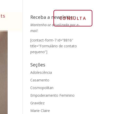
ts
Receba a newsletter:
CONSULTA
Mantenha-se atualizada por e-
mail
:
[contact-form-7 id=”8816″
title=”Formulário de contato
pequeno”]
Seções
Adolescência
Casamento
Cosmopolitan
Empoderamento Feminino
Gravidez
Marie Claire