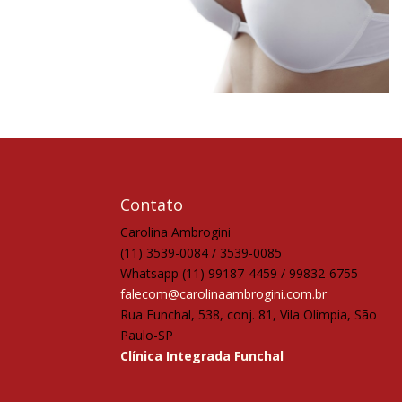
Contato
Carolina Ambrogini
(11) 3539-0084 / 3539-0085
Whatsapp (11) 99187-4459 / 99832-6755
falecom@carolinaambrogini.com.br
Rua Funchal, 538, conj. 81, Vila Olímpia, São
Paulo-SP
Clínica Integrada Funchal