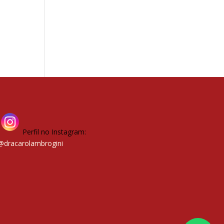
Perfil no Instagram:
@dracarolambrogini