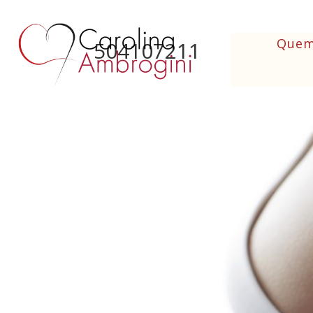
Quem
504107211