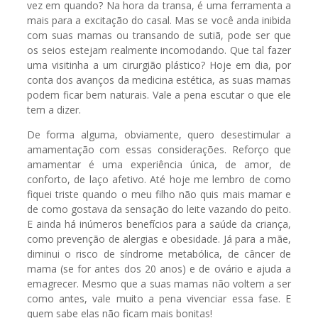
vez em quando? Na hora da transa, é uma ferramenta a
mais para a excitação do casal. Mas se você anda inibida
com suas mamas ou transando de sutiã, pode ser que
os seios estejam realmente incomodando. Que tal fazer
uma visitinha a um cirurgião plástico? Hoje em dia, por
conta dos avanços da medicina estética, as suas mamas
podem ficar bem naturais. Vale a pena escutar o que ele
tem a dizer.
De forma alguma, obviamente, quero desestimular a
amamentação com essas considerações. Reforço que
amamentar é uma experiência única, de amor, de
conforto, de laço afetivo. Até hoje me lembro de como
fiquei triste quando o meu filho não quis mais mamar e
de como gostava da sensação do leite vazando do peito.
E ainda há inúmeros benefícios para a saúde da criança,
como prevenção de alergias e obesidade. Já para a mãe,
diminui o risco de síndrome metabólica, de câncer de
mama (se for antes dos 20 anos) e de ovário e ajuda a
emagrecer. Mesmo que a suas mamas não voltem a ser
como antes, vale muito a pena vivenciar essa fase. E
quem sabe elas não ficam mais bonitas!