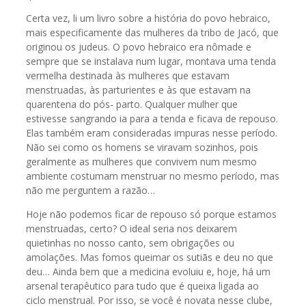
Certa vez, li um livro sobre a história do povo hebraico,
mais especificamente das mulheres da tribo de Jacó, que
originou os judeus. O povo hebraico era nômade e
sempre que se instalava num lugar, montava uma tenda
vermelha destinada às mulheres que estavam
menstruadas, às parturientes e às que estavam na
quarentena do pós- parto. Qualquer mulher que
estivesse sangrando ia para a tenda e ficava de repouso.
Elas também eram consideradas impuras nesse período.
Não sei como os homens se viravam sozinhos, pois
geralmente as mulheres que convivem num mesmo
ambiente costumam menstruar no mesmo período, mas
não me perguntem a razão…
Hoje não podemos ficar de repouso só porque estamos
menstruadas, certo? O ideal seria nos deixarem
quietinhas no nosso canto, sem obrigações ou
amolações. Mas fomos queimar os sutiãs e deu no que
deu… Ainda bem que a medicina evoluiu e, hoje, há um
arsenal terapêutico para tudo que é queixa ligada ao
ciclo menstrual. Por isso, se você é novata nesse clube,