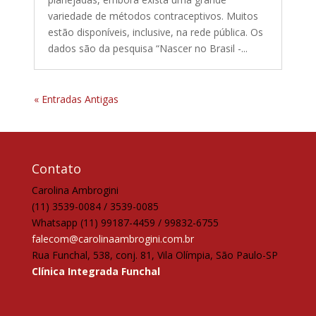
variedade de métodos contraceptivos. Muitos
estão disponíveis, inclusive, na rede pública. Os
dados são da pesquisa “Nascer no Brasil -...
« Entradas Antigas
Contato
Carolina Ambrogini
(11) 3539-0084 / 3539-0085
Whatsapp (11) 99187-4459 / 99832-6755
falecom@carolinaambrogini.com.br
Rua Funchal, 538, conj. 81, Vila Olímpia, São Paulo-SP
Clínica Integrada Funchal