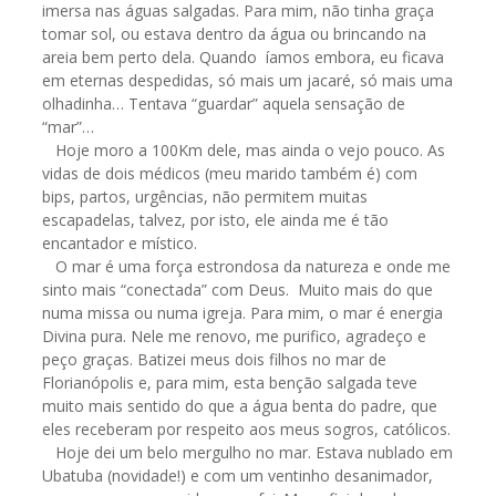
imersa nas águas salgadas. Para mim, não tinha graça
tomar sol, ou estava dentro da água ou brincando na
areia bem perto dela. Quando íamos embora, eu ficava
em eternas despedidas, só mais um jacaré, só mais uma
olhadinha… Tentava “guardar” aquela sensação de
“mar”…
Hoje moro a 100Km dele, mas ainda o vejo pouco. As
vidas de dois médicos (meu marido também é) com
bips, partos, urgências, não permitem muitas
escapadelas, talvez, por isto, ele ainda me é tão
encantador e místico.
O mar é uma força estrondosa da natureza e onde me
sinto mais “conectada” com Deus. Muito mais do que
numa missa ou numa igreja. Para mim, o mar é energia
Divina pura. Nele me renovo, me purifico, agradeço e
peço graças. Batizei meus dois filhos no mar de
Florianópolis e, para mim, esta benção salgada teve
muito mais sentido do que a água benta do padre, que
eles receberam por respeito aos meus sogros, católicos.
Hoje dei um belo mergulho no mar. Estava nublado em
Ubatuba (novidade!) e com um ventinho desanimador,