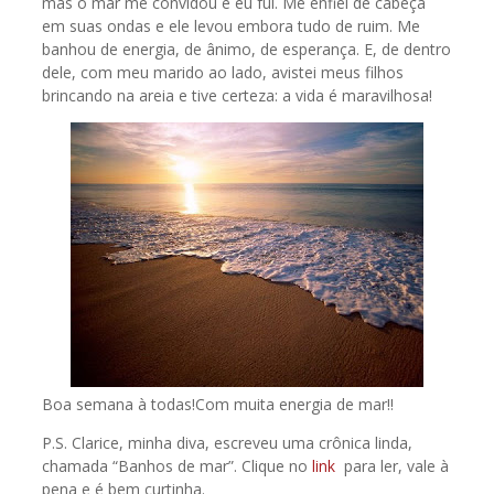
mas o mar me convidou e eu fui. Me enfiei de cabeça
em suas ondas e ele levou embora tudo de ruim. Me
banhou de energia, de ânimo, de esperança. E, de dentro
dele, com meu marido ao lado, avistei meus filhos
brincando na areia e tive certeza: a vida é maravilhosa!
Boa semana à todas!Com muita energia de mar!!
P.S. Clarice, minha diva, escreveu uma crônica linda,
chamada “Banhos de mar”. Clique no
link
para ler, vale à
pena e é bem curtinha.