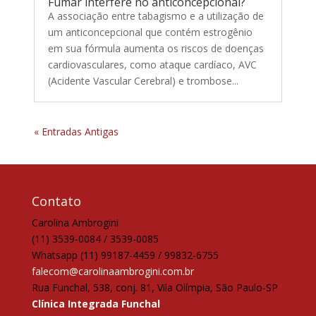
Fumar interfere no anticoncepcional?
A associação entre tabagismo e a utilização de
um anticoncepcional que contém estrogênio
em sua fórmula aumenta os riscos de doenças
cardiovasculares, como ataque cardíaco, AVC
(Acidente Vascular Cerebral) e trombose...
« Entradas Antigas
Contato
Carolina Ambrogini
(11) 3539-0084 / 3539-0085
Whatsapp (11) 99187-4459 / 99832-6755
falecom@carolinaambrogini.com.br
Rua Funchal, 538, conj. 81, Vila Olímpia, São Paulo-SP
Clínica Integrada Funchal