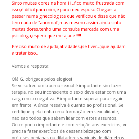
Sinto muitas dores na hora H…fico muito frustrada com
isso,é dificil para mim,e para meu esposo.Cheguei a
passar numa ginecologista que verificou e disse que não
tem nada de “anormal”,mas mesmo assim ainda sinto
muitas dores,tenho uma consulta marcada com uma
psicologa,espero que me ajude !!!!!
Preciso muito de ajuda,atividades,(se tiver…)que ajudam
a tratar isso..
Vamos a resposta:
Olá G, obrigada pelos elogios!
Se vc sofreu um trauma sexual é importante sim fazer
terapia, no seu inconsciente o sexo deve estar com uma
carga muito negativa. É importante superar para seguir
em frente. A única ressalva é quanto ao profissional. Se
certifique q ela tenha uma formação em sexualidade,
não são todos que sabem lidar com estes assuntos.
Outro ponto importante é com relação aos exercícios, vc
precisa fazer exercícios de dessensibilização com
próteses penianas ou dilatadores vaginais de diâmetros