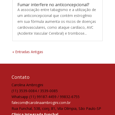
Fumar interfere no anticoncepcional?
A associação entre tabagismo e a utilização de
um anticoncepcional que contém estrogênio
em sua fórmula aumenta os riscos de doenças
cardiovasculares, como ataque cardíaco, AVC
(Acidente Vascular Cerebral) e trombose...
« Entradas Antigas
Contato
Carolina Ambrogini
(11) 3539-0084 / 3539-0085
Whatsapp (11) 99187-4459 / 99832-6755
falecom@carolinaambrogini.com.br
Rua Funchal, 538, conj. 81, Vila Olímpia, São Paulo-SP
Clínica Integrada Funchal