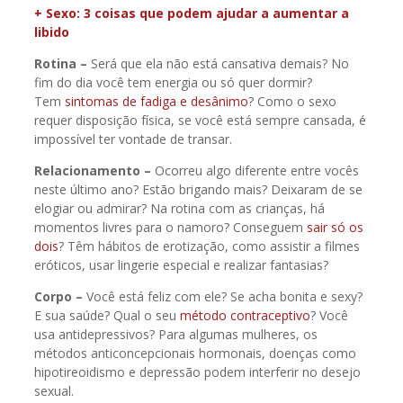
+ Sexo: 3 coisas que podem ajudar a aumentar a
libido
Rotina –
Será que ela não está cansativa demais? No
fim do dia você tem energia ou só quer dormir?
Tem
sintomas de fadiga e desânimo
? Como o sexo
requer disposição física, se você está sempre cansada, é
impossível ter vontade de transar.
Relacionamento –
Ocorreu algo diferente entre vocês
neste último ano? Estão brigando mais? Deixaram de se
elogiar ou admirar? Na rotina com as crianças, há
momentos livres para o namoro? Conseguem
sair só os
dois
? Têm hábitos de erotização, como assistir a filmes
eróticos, usar lingerie especial e realizar fantasias?
Corpo –
Você está feliz com ele? Se acha bonita e sexy?
E sua saúde? Qual o seu
método contraceptivo
? Você
usa antidepressivos? Para algumas mulheres, os
métodos anticoncepcionais hormonais, doenças como
hipotireoidismo e depressão podem interferir no desejo
sexual.