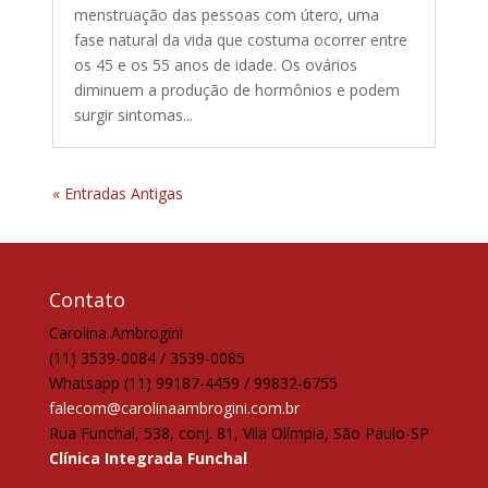
menstruação das pessoas com útero, uma
fase natural da vida que costuma ocorrer entre
os 45 e os 55 anos de idade. Os ovários
diminuem a produção de hormônios e podem
surgir sintomas...
« Entradas Antigas
Contato
Carolina Ambrogini
(11) 3539-0084 / 3539-0085
Whatsapp (11) 99187-4459 / 99832-6755
falecom@carolinaambrogini.com.br
Rua Funchal, 538, conj. 81, Vila Olímpia, São Paulo-SP
Clínica Integrada Funchal