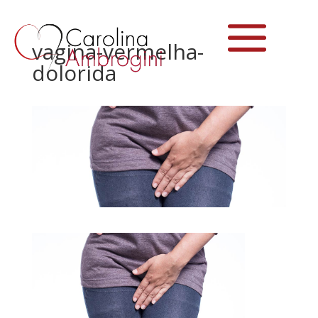
vagina-vermelha-
dolorida