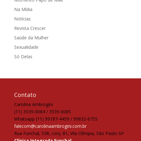
Na Mídia
Notícias
Revista Crescer
Saúde da Mulher
Sexualidade
Só Delas
Contato
Carolina Ambrogini
(11) 3539-0084 / 3539-0085
Whatsapp (11) 99187-4459 / 99832-6755
falecom@carolinaambrogini.com.br
Rua Funchal, 538, conj. 81, Vila Olímpia, São Paulo-SP
Clínica Integrada Funchal