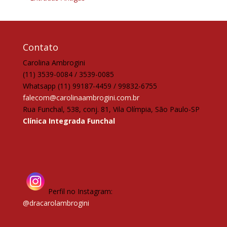
Contato
Carolina Ambrogini
(11) 3539-0084 / 3539-0085
Whatsapp (11) 99187-4459 / 99832-6755
falecom@carolinaambrogini.com.br
Rua Funchal, 538, conj. 81, Vila Olímpia, São Paulo-SP
Clínica Integrada Funchal
Perfil no Instagram:
@dracarolambrogini