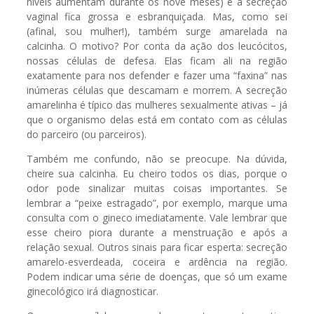
níveis aumentam durante os nove meses) e a secreção
vaginal fica grossa e esbranquiçada. Mas, como sei
(afinal, sou mulher!), também surge amarelada na
calcinha. O motivo? Por conta da ação dos leucócitos,
nossas células de defesa. Elas ficam ali na região
exatamente para nos defender e fazer uma “faxina” nas
inúmeras células que descamam e morrem. A secreção
amarelinha é típico das mulheres sexualmente ativas – já
que o organismo delas está em contato com as células
do parceiro (ou parceiros).
Também me confundo, não se preocupe. Na dúvida,
cheire sua calcinha. Eu cheiro todos os dias, porque o
odor pode sinalizar muitas coisas importantes. Se
lembrar a “peixe estragado”, por exemplo, marque uma
consulta com o gineco imediatamente. Vale lembrar que
esse cheiro piora durante a menstruação e após a
relação sexual. Outros sinais para ficar esperta: secreção
amarelo-esverdeada, coceira e ardência na região.
Podem indicar uma série de doenças, que só um exame
ginecológico irá diagnosticar.