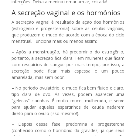
infecções. Deixa a menina tomar um ar, coitada!
A secreção vaginal e os hormônios
A secreção vaginal é resultado da ação dos hormônios
(estrogênio e progesterona) sobre as células vaginais,
que produzem o muco de acordo com a época do ciclo
menstrual. Funciona mais ou menos assim:
– Após a menstruação, há predomínio do estrogênio,
portanto, a secreção fica clara. Tem mulheres que ficam
com resquícios de sangue por mais tempo, por isso, a
secreção pode ficar mais espessa e um pouco
amarelada, mas sem odor.
– No período ovulatório, o muco fica bem fluido e claro,
tipo clara de ovo. Às vezes, podem aparecer uma
“gelecas” clarinhas. É muito muco, mulherada, e serve
para ajudar aqueles espertinhos de cauda nadarem
direto para o óvulo (isso mesmo!).
– Depois dessa fase, predomina a progesterona
(conhecido como o hormônio da gravidez, já que seus