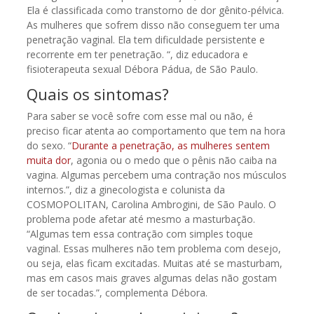
Ela é classificada como transtorno de dor gênito-pélvica.
As mulheres que sofrem disso não conseguem ter uma
penetração vaginal. Ela tem dificuldade persistente e
recorrente em ter penetração. “, diz educadora e
fisioterapeuta sexual Débora Pádua, de São Paulo.
Quais os sintomas?
Para saber se você sofre com esse mal ou não, é
preciso ficar atenta ao comportamento que tem na hora
do sexo. “
Durante a penetração, as mulheres sentem
muita dor
, agonia ou o medo que o pênis não caiba na
vagina. Algumas percebem uma contração nos músculos
internos.”, diz a ginecologista e colunista da
COSMOPOLITAN, Carolina Ambrogini, de São Paulo. O
problema pode afetar até mesmo a masturbação.
“Algumas tem essa contração com simples toque
vaginal. Essas mulheres não tem problema com desejo,
ou seja, elas ficam excitadas. Muitas até se masturbam,
mas em casos mais graves algumas delas não gostam
de ser tocadas.”, complementa Débora.