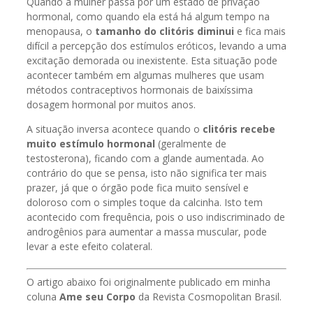
Quando a mulher passa por um estado de privação
hormonal, como quando ela está há algum tempo na
menopausa, o
tamanho do clitóris diminui
e fica mais
difícil a percepção dos estímulos eróticos, levando a uma
excitação demorada ou inexistente. Esta situação pode
acontecer também em algumas mulheres que usam
métodos contraceptivos hormonais de baixíssima
dosagem hormonal por muitos anos.
A situação inversa acontece quando o
clitóris recebe
muito estímulo hormonal
(geralmente de
testosterona), ficando com a glande aumentada. Ao
contrário do que se pensa, isto não significa ter mais
prazer, já que o órgão pode fica muito sensível e
doloroso com o simples toque da calcinha. Isto tem
acontecido com frequência, pois o uso indiscriminado de
androgênios para aumentar a massa muscular, pode
levar a este efeito colateral.
O artigo abaixo foi originalmente publicado em minha
coluna
Ame seu Corpo
da Revista Cosmopolitan Brasil.