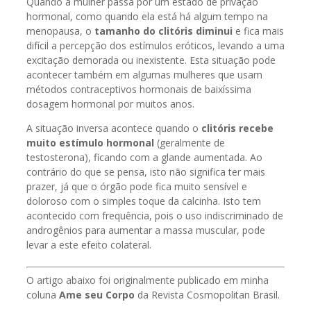
Quando a mulher passa por um estado de privação
hormonal, como quando ela está há algum tempo na
menopausa, o
tamanho do clitóris diminui
e fica mais
difícil a percepção dos estímulos eróticos, levando a uma
excitação demorada ou inexistente. Esta situação pode
acontecer também em algumas mulheres que usam
métodos contraceptivos hormonais de baixíssima
dosagem hormonal por muitos anos.
A situação inversa acontece quando o
clitóris recebe
muito estímulo hormonal
(geralmente de
testosterona), ficando com a glande aumentada. Ao
contrário do que se pensa, isto não significa ter mais
prazer, já que o órgão pode fica muito sensível e
doloroso com o simples toque da calcinha. Isto tem
acontecido com frequência, pois o uso indiscriminado de
androgênios para aumentar a massa muscular, pode
levar a este efeito colateral.
O artigo abaixo foi originalmente publicado em minha
coluna
Ame seu Corpo
da Revista Cosmopolitan Brasil.