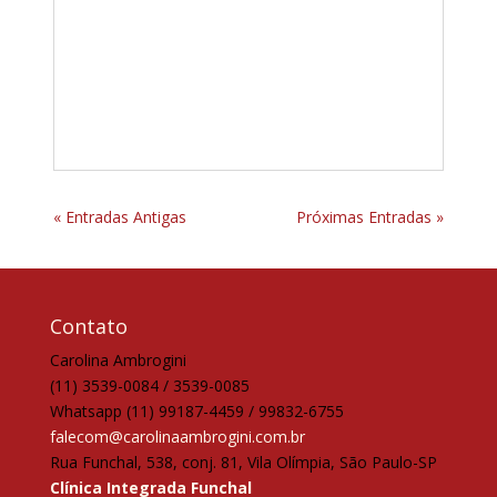
« Entradas Antigas
Próximas Entradas »
Contato
Carolina Ambrogini
(11) 3539-0084 / 3539-0085
Whatsapp (11) 99187-4459 / 99832-6755
falecom@carolinaambrogini.com.br
Rua Funchal, 538, conj. 81, Vila Olímpia, São Paulo-SP
Clínica Integrada Funchal