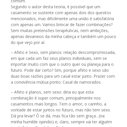
comum.
Segundo o autor desta teoria, é possível que um
casamento se sustente com apenas dois dos quesitos
mencionados, mas dificilmente uma união é satisfatória
com apenas um. Vamos brincar de fazer combinações?
Sem muitas pretensões terapêuticas, nem ambições,
apenas devaneios da minha cabeça e também um pouco
do que vejo por aí.
– Afeto e Sexo, sem planos: relação descompromissada,
em que cada um faz seus planos individuais, sem se
importar muito com que o outro quer ou planeja para o
futuro. Pode dar certo? Sim, porque afeto e sexo são
duas boas razões para um casal estar junto. Prazer com
a convivência mútua ponto. Casal de namorados.
– Afeto e planos, sem sexo: diria eu que esta
combinação é super comum, principalmente nos
casamentos mais longos. Tem o amor, o carinho, a
vontade de estar juntos no futuro, mas não tem sexo.
Dá pra levar? Ô se dá, mas fica tão sem graça…(na
minha humilde opinião) e, claro, sempre vai ter alguém