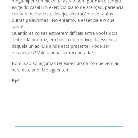
mega-hiper complexo! E fazê-lo bom por muito tempo
exige do casal um exercício diário de atenção, paciência,
cuidado, delicadeza, desejo, abstração e de tantas
outras palavrinhas…No entanto, a essência é o que
salva!
Quando as coisas estiverem difíceis entre vocês dois,
tente ir lá pra tráz, em busca do motivo, da essência
daquela união. Ela ainda está presente? Pode ser
recuperada? Vale a pena ser recuperada?
Bom, são só algumas reflexões do muito que vem aí
para este ano! Me aguentem!
Bjs!