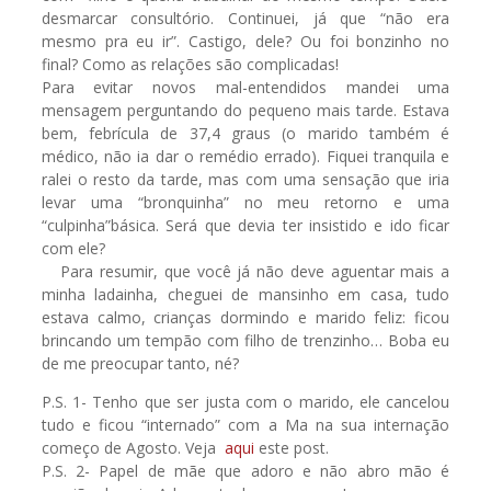
desmarcar consultório. Continuei, já que “não era
mesmo pra eu ir”. Castigo, dele? Ou foi bonzinho no
final? Como as relações são complicadas!
Para evitar novos mal-entendidos mandei uma
mensagem perguntando do pequeno mais tarde. Estava
bem, febrícula de 37,4 graus (o marido também é
médico, não ia dar o remédio errado). Fiquei tranquila e
ralei o resto da tarde, mas com uma sensação que iria
levar uma “bronquinha” no meu retorno e uma
“culpinha”básica. Será que devia ter insistido e ido ficar
com ele?
Para resumir, que você já não deve aguentar mais a
minha ladainha, cheguei de mansinho em casa, tudo
estava calmo, crianças dormindo e marido feliz: ficou
brincando um tempão com filho de trenzinho… Boba eu
de me preocupar tanto, né?
P.S. 1- Tenho que ser justa com o marido, ele cancelou
tudo e ficou “internado” com a Ma na sua internação
começo de Agosto. Veja
aqui
este post.
P.S. 2- Papel de mãe que adoro e não abro mão é