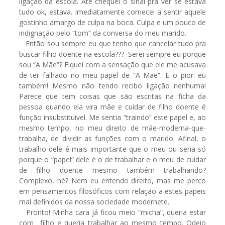
ligação da escola. Até chequei o sinal pra ver se estava
tudo ok, estava. Imediatamente comecei a sentir aquele
gostinho amargo de culpa na boca. Culpa e um pouco de
indignação pelo “tom” da conversa do meu marido.
Então sou sempre eu que tenho que cancelar tudo pra
buscar filho doente na escola??? Serei sempre eu porque
sou “A Mãe”? Fiquei com a sensação que ele me acusava
de ter falhado no meu papel de “A Mãe”. E o pior: eu
também! Mesmo não tendo recibo ligação nenhuma!
Parece que tem coisas que são escritas na ficha da
pessoa quando ela vira mãe e cuidar de filho doente é
função insubstituível. Me sentia “traindo” este papel e, ao
mesmo tempo, no meu direito de mãe-moderna-que-
trabalha, de dividir as funções com o marido. Afinal, o
trabalho dele é mais importante que o meu ou seria só
porque o “papel” dele é o de trabalhar e o meu de cuidar
de filho doente mesmo também trabalhando?
Complexo, né? Nem eu entendo direito, mas me perco
em pensamentos filosóficos com relação a estes papeis
mal definidos da nossa sociedade modernete.
Pronto! Minha cara já ficou meio “micha”, queria estar
com filho e queria trabalhar ao mesmo tempo. Odeio