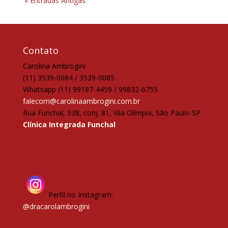
« Entradas Antigas
Contato
Carolina Ambrogini
(11) 3539-0084 / 3539-0085
Whatsapp (11) 99187-4459 / 99832-6755
falecom@carolinaambrogini.com.br
Rua Funchal, 538, conj. 81, Vila Olímpia, São Paulo-SP
Clínica Integrada Funchal
Perfil no Instagram:
@dracarolambrogini