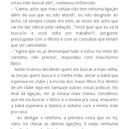
estou indo buscar ele!”, continuou enfurecido.
– “Calma, acho que meu celular não tem nehuma ligação
além da sua que eu não atendi”, eu não desgrudo do
bicho, tá sempre colado em mim, as vezes até acho que
vai me dar câncer pela radiação…”Você quer que eu vá lá
buscá-lo e você volta pro trabalho?”, perguntei
preocupada com o filhote e com as consultas que teriam
que ser canceladas.
– “Agora que eu já desmarquei tudo e estou no meio do
caminho, não precisa”, respondeu com mau-humor
típico.
Ainda ficamos decidindo quem iria buscar a mais velha,
às terças quem busca é a minha mãe, avisar a babá que
esperava no clube ( a escola dos meus filhos fica dentro
de um clube aqui em Sampa)e outras coisas práticas. No
final da ligação, ele já estava mais manso. Decidimos
que ele iria buscar o Victor e o levaria pra casa, enquanto
a babá esperaria a Marina e voltaria com a minha mãe
pra casa.
Ao desligar o telefone, a primeira coisa que eu fiz,
claro, foi checar as últimas ligações. E nada, nenhuma