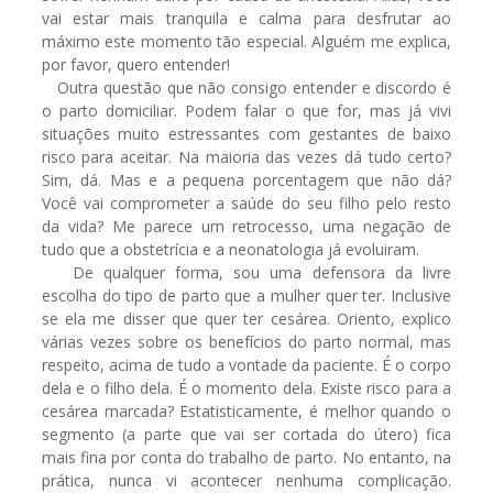
vai estar mais tranquila e calma para desfrutar ao
máximo este momento tão especial. Alguém me explica,
por favor, quero entender!
Outra questão que não consigo entender e discordo é
o parto domiciliar. Podem falar o que for, mas já vivi
situações muito estressantes com gestantes de baixo
risco para aceitar. Na maioria das vezes dá tudo certo?
Sim, dá. Mas e a pequena porcentagem que não dá?
Você vai comprometer a saúde do seu filho pelo resto
da vida? Me parece um retrocesso, uma negação de
tudo que a obstetrícia e a neonatologia já evoluiram.
De qualquer forma, sou uma defensora da livre
escolha do tipo de parto que a mulher quer ter. Inclusive
se ela me disser que quer ter cesárea. Oriento, explico
várias vezes sobre os benefícios do parto normal, mas
respeito, acima de tudo a vontade da paciente. É o corpo
dela e o filho dela. É o momento dela. Existe risco para a
cesárea marcada? Estatisticamente, é melhor quando o
segmento (a parte que vai ser cortada do útero) fica
mais fina por conta do trabalho de parto. No entanto, na
prática, nunca vi acontecer nenhuma complicação.