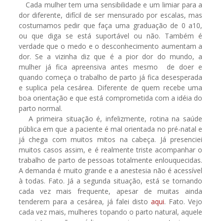
Cada mulher tem uma sensibilidade e um limiar para a
dor diferente, difícil de ser mensurado por escalas, mas
costumamos pedir que faça uma graduação de 0 a10,
ou que diga se está suportável ou não. Também é
verdade que o medo e o desconhecimento aumentam a
dor. Se a vizinha diz que é a pior dor do mundo, a
mulher já fica apreensiva antes mesmo de doer e
quando começa o trabalho de parto já fica desesperada
e suplica pela cesárea. Diferente de quem recebe uma
boa orientação e que está comprometida com a idéia do
parto normal.
A primeira situação é, infelizmente, rotina na saúde
pública em que a paciente é mal orientada no pré-natal e
já chega com muitos mitos na cabeça. Já presenciei
muitos casos assim, e é realmente triste acompanhar o
trabalho de parto de pessoas totalmente enlouquecidas.
A demanda é muito grande e a anestesia não é acessível
à todas. Fato. Já a segunda situação, está se tornando
cada vez mais frequente, apesar de muitas ainda
tenderem para a cesárea, já falei disto
aqui
. Fato. Vejo
cada vez mais, mulheres topando o parto natural, aquele