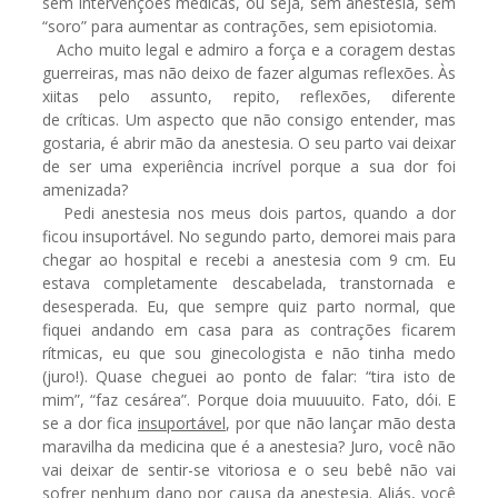
sem intervenções médicas, ou seja, sem anestesia, sem
“soro” para aumentar as contrações, sem episiotomia.
Acho muito legal e admiro a força e a coragem destas
guerreiras, mas não deixo de fazer algumas reflexões. Às
xiitas pelo assunto, repito, reflexões, diferente
de críticas. Um aspecto que não consigo entender, mas
gostaria, é abrir mão da anestesia. O seu parto vai deixar
de ser uma experiência incrível porque a sua dor foi
amenizada?
Pedi anestesia nos meus dois partos, quando a dor
ficou insuportável. No segundo parto, demorei mais para
chegar ao hospital e recebi a anestesia com 9 cm. Eu
estava completamente descabelada, transtornada e
desesperada. Eu, que sempre quiz parto normal, que
fiquei andando em casa para as contrações ficarem
rítmicas, eu que sou ginecologista e não tinha medo
(juro!). Quase cheguei ao ponto de falar: “tira isto de
mim”, “faz cesárea”. Porque doia muuuuito. Fato, dói. E
se a dor fica
insuportável
, por que não lançar mão desta
maravilha da medicina que é a anestesia? Juro, você não
vai deixar de sentir-se vitoriosa e o seu bebê não vai
sofrer nenhum dano por causa da anestesia. Aliás, você