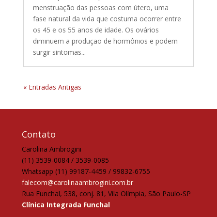
menstruação das pessoas com útero, uma
fase natural da vida que costuma ocorrer entre
os 45 e os 55 anos de idade. Os ovários
diminuem a produção de hormônios e podem
surgir sintomas...
« Entradas Antigas
Contato
Carolina Ambrogini
(11) 3539-0084 / 3539-0085
Whatsapp (11) 99187-4459 / 99832-6755
falecom@carolinaambrogini.com.br
Rua Funchal, 538, conj. 81, Vila Olímpia, São Paulo-SP
Clínica Integrada Funchal