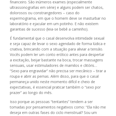
financeiro. São inúmeros exames (especialmente
ultrassonografias em série) e alguns podem ser chatos,
dolorosos ou constrangedores – caso do
espermograma, em que o homem deve se masturbar no
laboratório e ejacular em um potinho. E não existem
garantias de sucesso (leia-se bebê a caminho).
É fundamental que o casal desenvolva intimidade sexual
e seja capaz de levar o sexo agendado de forma lúdica e
criativa, brincando com a situação para aliviar a tensão.
Vocês podem ler um conto erótico antes para despertar
a excitação, beijar bastante na boca, trocar massagens
sensuais, usar estimuladores de mamilos e clitóris…
“Sexo para engravidar” não precisa ser mecânico – tirar a
roupa e abrir as pernas. Além disso, para que o casal
permaneça unido neste momento difícil e cheio de
expectativas, é essencial praticar também o “sexo por
prazer” ao longo do mês.
Isso porque as pessoas “tentantes” tendem a ser
tomadas por pensamentos negativos como: “Ela não me
deseja em outras fases do ciclo menstrual? Sou um