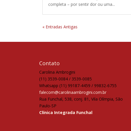
completa – por sentir dor ou uma...
« Entradas Antigas
Contato
Carolina Ambrogini
(11) 3539-0084 / 3539-0085
Whatsapp (11) 99187-4459 / 99832-6755
falecom@carolinaambrogini.com.br
Rua Funchal, 538, conj. 81, Vila Olímpia, São
Paulo-SP
Clínica Integrada Funchal