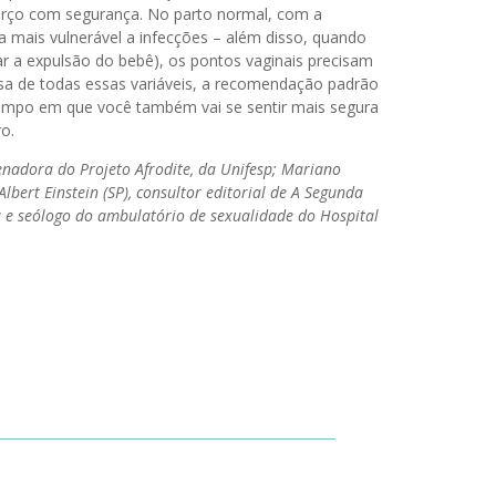
orço com segurança. No parto normal, com a
ica mais vulnerável a infecções – além disso, quando
tar a expulsão do bebê), os pontos vaginais precisam
ausa de todas essas variáveis, a recomendação padrão
tempo em que você também vai se sentir mais segura
o.
enadora do Projeto Afrodite, da Unifesp; Mariano
bert Einstein (SP), consultor editorial de A Segunda
ta e seólogo do ambulatório de sexualidade do Hospital