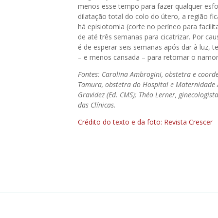
menos esse tempo para fazer qualquer esf
dilatação total do colo do útero, a região f
há episiotomia (corte no períneo para facili
de até três semanas para cicatrizar. Por c
é de esperar seis semanas após dar à luz, 
– e menos cansada – para retomar o namor
Fontes: Carolina Ambrogini, obstetra e coord
Tamura, obstetra do Hospital e Maternidade Al
Gravidez (Ed. CMS); Théo Lerner, ginecologis
das Clínicas.
Crédito do texto e da foto: Revista Crescer