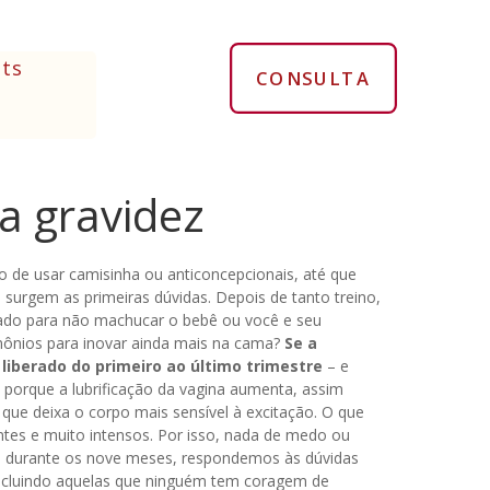
ts
CONSULTA
a gravidez
 de usar camisinha ou anticoncepcionais, até que
surgem as primeiras dúvidas. Depois de tanto treino,
dado para não machucar o bebê ou você e seu
mônios para inovar ainda mais na cama?
Se a
 liberado do primeiro ao último trimestre
– e
 porque a lubrificação da vagina aumenta, assim
ue deixa o corpo mais sensível à excitação. O que
ntes e muito intensos. Por isso, nada de medo ou
de durante os nove meses, respondemos às dúvidas
incluindo aquelas que ninguém tem coragem de