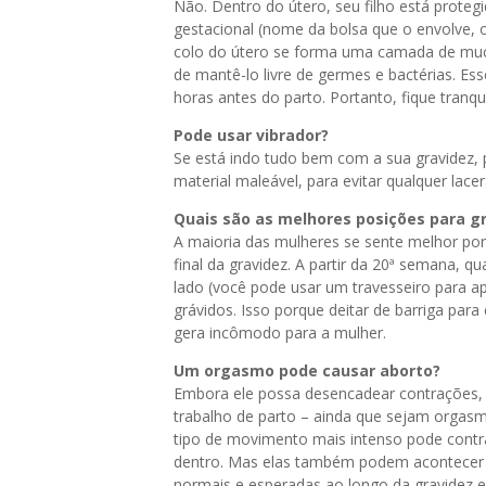
Não. Dentro do útero, seu filho está prote
gestacional (nome da bolsa que o envolve, on
colo do útero se forma uma camada de muco
de mantê-lo livre de germes e bactérias. Es
horas antes do parto. Portanto, fique tranqui
Pode usar vibrador?
Se está indo tudo bem com a sua gravidez,
material maleável, para evitar qualquer lace
Quais são as melhores posições para g
A maioria das mulheres se sente melhor por
final da gravidez. A partir da 20ª semana, 
lado (você pode usar um travesseiro para a
grávidos. Isso porque deitar de barriga para
gera incômodo para a mulher.
Um orgasmo pode causar aborto?
Embora ele possa desencadear contrações, el
trabalho de parto – ainda que sejam orgas
tipo de movimento mais intenso pode contr
dentro. Mas elas também podem acontecer s
normais e esperadas ao longo da gravidez e