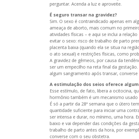
perguntar. Acenda a luz e aproveite.
É seguro transar na gravidez?
Sim. O sexo é contraindicado apenas em alg
ameaça de aborto, mais comum no primeiro t
atividades físicas – e aqui se inclui a rela
evitar o sexo: risco de trabalho de parto 
placenta baixa (quando ela se situa na regi
o ato sexual) e restrições físicas, como pro
A gravidez de gêmeos, por causa da tendên
ser um empecilho na reta final da gestação.
algum sangramento após transar, converse 
A estimulação dos seios oferece algum 
Esse estímulo, de fato, libera a ocitocina, 
hormônio também é um mecanismo usado para
É só a partir da 28ª semana que o útero t
quantidade suficiente para iniciar uma contr
ser intensa e durar, no mínimo, uma hora. E
baixo e vai depender das condições da gest
trabalho de parto antes da hora, por exempl
converse com o seu obstetra.