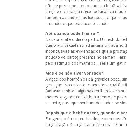
não se preocupe com o que seu bebê vai “se
atingue o clímax, a região pélvica fica muit
também as endorfinas liberadas, o que cau
entender o que está acontecendo.
Até quando pode transar?
Na teoria, até o dia do parto. Um estudo fe
que o ato sexual não adiantaria o trabalho 
inconclusivas as evidências de que a prosta
indução do parto) presente no sêmen – as
pelo estímulo dos mamilos – seria um gatilh
Mas e se não tiver vontade?
A ação dos hormônios da gravidez pode, sim
gestação. No entanto, o apetite sexual é in
fantasia. Embora algumas mulheres se sint
menos sexy por conta do aumento de peso. 
assunto, para que nenhum dos lados se sinta
Depois que o bebê nascer, quando é per
Em geral, o útero precisa de pelo menos 40 d
da gestação. Se a gestante fez uma cesárea,