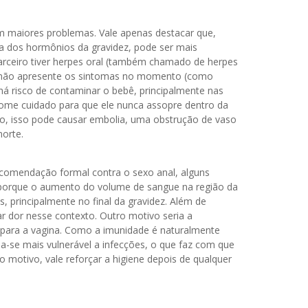
em maiores problemas. Vale apenas destacar que,
sa dos hormônios da gravidez, pode ser mais
rceiro tiver herpes oral (também chamado de herpes
le não apresente os sintomas no momento (como
há risco de contaminar o bebê, principalmente nas
ome cuidado para que ele nunca assopre dentro da
ro, isso pode causar embolia, uma obstrução de vaso
orte.
recomendação formal contra o sexo anal, alguns
, porque o aumento do volume de sangue na região da
, principalmente no final da gravidez. Além de
 dor nesse contexto. Outro motivo seria a
 para a vagina. Como a imunidade é naturalmente
na-se mais vulnerável a infecções, o que faz com que
 motivo, vale reforçar a higiene depois de qualquer