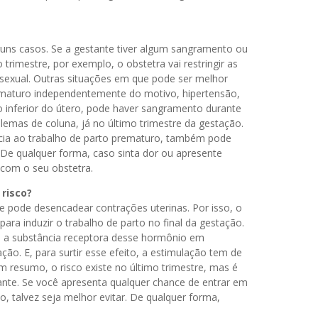
uns casos. Se a gestante tiver algum sangramento ou
rimestre, por exemplo, o obstetra vai restringir as
ção sexual. Outras situações em que pode ser melhor
prematuro independentemente do motivo, hipertensão,
ão inferior do útero, pode haver sangramento durante
blemas de coluna, já no último trimestre da gestação.
cia ao trabalho de parto prematuro, também pode
 De qualquer forma, caso sinta dor ou apresente
com o seu obstetra.
risco?
que pode desencadear contrações uterinas. Por isso, o
 induzir o trabalho de parto no final da gestação.
em a substância receptora desse hormônio em
ação. E, para surtir esse efeito, a estimulação tem de
m resumo, o risco existe no último trimestre, mas é
ante. Se você apresenta qualquer chance de entrar em
o, talvez seja melhor evitar. De qualquer forma,