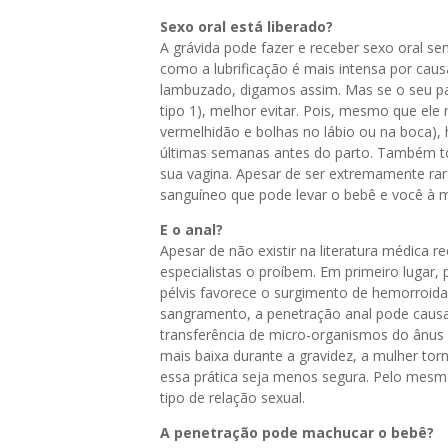
Sexo oral está liberado?
A grávida pode fazer e receber sexo oral s
como a lubrificação é mais intensa por cau
lambuzado, digamos assim. Mas se o seu pa
tipo 1), melhor evitar. Pois, mesmo que e
vermelhidão e bolhas no lábio ou na boca), 
últimas semanas antes do parto. Também t
sua vagina. Apesar de ser extremamente ra
sanguíneo que pode levar o bebê e você à m
E o anal?
Apesar de não existir na literatura médica 
especialistas o proíbem. Em primeiro lugar
pélvis favorece o surgimento de hemorroidas
sangramento, a penetração anal pode causar
transferência de micro-organismos do ânus
mais baixa durante a gravidez, a mulher tor
essa prática seja menos segura. Pelo mesmo
tipo de relação sexual.
A penetração pode machucar o bebê?