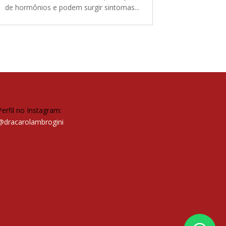
de hormônios e podem surgir sintomas...
Perfil no Instagram:
@dracarolambrogini