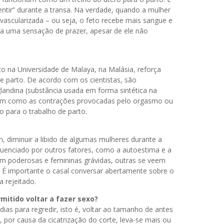
ntir” durante a transa. Na verdade, quando a mulher
o vascularizada – ou seja, o feto recebe mais sangue e
sa uma sensação de prazer, apesar de ele não
ito na Universidade de Malaya, na Malásia, reforça
de parto. De acordo com os cientistas, são
glandina (substância usada em forma sintética na
sim como as contrações provocadas pelo orgasmo ou
o para o trabalho de parto.
, diminuir a libido de algumas mulheres durante a
fluenciado por outros fatores, como a autoestima e a
am poderosas e femininas grávidas, outras se veem
É importante o casal conversar abertamente sobre o
 rejeitado.
mitido voltar a fazer sexo?
ias para regredir, isto é, voltar ao tamanho de antes
 por causa da cicatrização do corte, leva-se mais ou