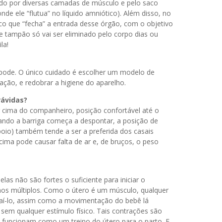
gido por diversas camadas de músculo e pelo saco
de ele “flutua” no líquido amniótico). Além disso, no
 que “fecha” a entrada desse órgão, com o objetivo
se tampão só vai ser eliminado pelo corpo dias ou
la!
 pode. O único cuidado é escolher um modelo de
ração, e redobrar a higiene do aparelho.
rávidas?
 cima do companheiro, posição confortável até o
quando a barriga começa a despontar, a posição de
poio) também tende a ser a preferida dos casais
 cima pode causar falta de ar e, de bruços, o peso
as não são fortes o suficiente para iniciar o
mos múltiplos. Como o útero é um músculo, qualquer
aí-lo, assim como a movimentação do bebê lá
em qualquer estímulo físico. Tais contrações são
 funcionam como um treino do útero para o parto. E