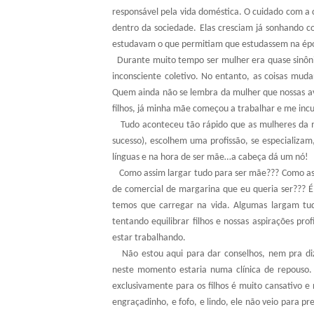
responsável pela vida doméstica. O cuidado com a ca
dentro da sociedade. Elas cresciam já sonhando 
estudavam o que permitiam que estudassem na époc
Durante muito tempo ser mulher era quase sinôni
inconsciente coletivo. No entanto, as coisas mu
Quem ainda não se lembra da mulher que nossas a
filhos, já minha mãe começou a trabalhar e me inc
Tudo aconteceu tão rápido que as mulheres da 
sucesso), escolhem uma profissão, se especializam
línguas e na hora de ser mãe…a cabeça dá um nó!
Como assim largar tudo para ser mãe??? Como a
de comercial de margarina que eu queria ser??? É
temos que carregar na vida. Algumas largam tud
tentando equilibrar filhos e nossas aspirações pro
estar trabalhando.
Não estou aqui para dar conselhos, nem pra dize
neste momento estaria numa clínica de repouso.
exclusivamente para os filhos é muito cansativo e 
engraçadinho, e fofo, e lindo, ele não veio para pr