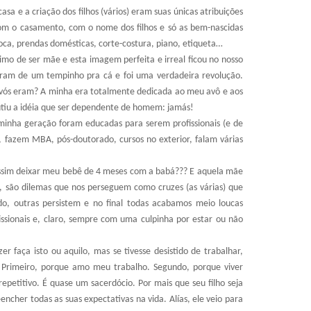
sa e a criação dos filhos (vários) eram suas únicas atribuições
com o casamento, com o nome dos filhos e só as bem-nascidas
a, prendas domésticas, corte-costura, piano, etiqueta…
mo de ser mãe e esta imagem perfeita e irreal ficou no nosso
daram de um tempinho pra cá e foi uma verdadeira revolução.
vós eram? A minha era totalmente dedicada ao meu avô e aos
utiu a idéia que ser dependente de homem: jamás!
minha geração foram educadas para serem profissionais (e de
, fazem MBA, pós-doutorado, cursos no exterior, falam várias
ssim deixar meu bebê de 4 meses com a babá??? E aquela mãe
, são dilemas que nos perseguem como cruzes (as várias) que
o, outras persistem e no final todas acabamos meio loucas
fissionais e, claro, sempre com uma culpinha por estar ou não
r faça isto ou aquilo, mas se tivesse desistido de trabalhar,
 Primeiro, porque amo meu trabalho. Segundo, porque viver
repetitivo. É quase um sacerdócio. Por mais que seu filho seja
eencher todas as suas expectativas na vida. Alías, ele veio para