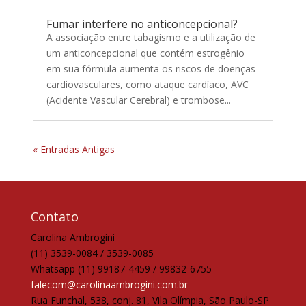
Fumar interfere no anticoncepcional?
A associação entre tabagismo e a utilização de
um anticoncepcional que contém estrogênio
em sua fórmula aumenta os riscos de doenças
cardiovasculares, como ataque cardíaco, AVC
(Acidente Vascular Cerebral) e trombose...
« Entradas Antigas
Contato
Carolina Ambrogini
(11) 3539-0084 / 3539-0085
Whatsapp (11) 99187-4459 / 99832-6755
falecom@carolinaambrogini.com.br
Rua Funchal, 538, conj. 81, Vila Olímpia, São Paulo-SP