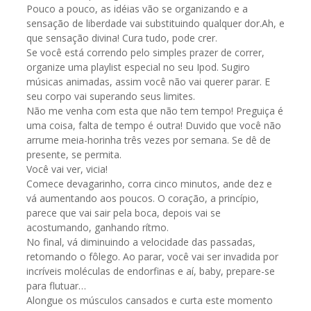
Pouco a pouco, as idéias vão se organizando e a
sensação de liberdade vai substituindo qualquer dor.Ah, e
que sensação divina! Cura tudo, pode crer.
Se você está correndo pelo simples prazer de correr,
organize uma playlist especial no seu Ipod. Sugiro
músicas animadas, assim você não vai querer parar. E
seu corpo vai superando seus limites.
Não me venha com esta que não tem tempo! Preguiça é
uma coisa, falta de tempo é outra! Duvido que você não
arrume meia-horinha três vezes por semana. Se dê de
presente, se permita.
Você vai ver, vicia!
Comece devagarinho, corra cinco minutos, ande dez e
vá aumentando aos poucos. O coração, a princípio,
parece que vai sair pela boca, depois vai se
acostumando, ganhando rítmo.
No final, vá diminuindo a velocidade das passadas,
retomando o fôlego. Ao parar, você vai ser invadida por
incríveis moléculas de endorfinas e aí, baby, prepare-se
para flutuar…
Alongue os músculos cansados e curta este momento