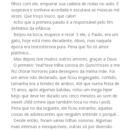
filhos com ele, empurrar sua cadeira de rodas no asilo. E
suspirava e sonhava acordada e escutava as músicas mil
vezes. Que troço louco, que calor!
Acho que a primeira paixão é a responsável pelo fim
definitivo da infância.
Beijou na boca, esquece e reza! E ele, o Paulo, era um
gato, hoje está meio decadente, óbvio, mas naquela
época era testosterona pura. Pena que foi só amor
platônico…
Mas depois tive muitos outros amores, graças a Deus.
O primeiro “real”teve trilha sonora do Guns’n’roses e me
fez chorar horrores para desespero da minha mãe. Foi
um amor não declarado, que ficou engasgado, contido,
tamanha era a timidez de ambos. Até que numa festa de
15 anos, após algumas batidas, rolou um mega-hiper
beijo que deve ter durado uns cinco minutos ao som de
sweet child o’mine (que também toca no meu I pod).
Pena que no dia seguinte, ele ficou estranho, aquelas
coisas de adolescentes que ninguém entende o porquê…
Desde então, foram várias trilhas sonoras. Algumas
mais intensas e inesquecíveis, outras só por diversão.