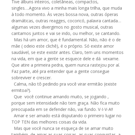
Tive álbuns inteiros, coletâneas, compactos,
singles….Agora vivo a minha mais longa trilha, que muda
à todo momento. Às vezes bossa nova, outras óperas
dramáticas, outras reagges, cocoricó, palavra cantada…
algumas vezes divergimos no gosto musical, outras
cantamos juntos e vai se indo, ou melhor, se cantando.
Mas há um amor, que é fundamental. Não, não é o de
mãe ( odeio este clichê), é o próprio. Só existe amor
saudável, se este existir antes. Claro, tem uns momentos
na vida, em que a gente se esquece dele e dá vexame.
Que atire a primeira pedra, quem nunca rastejou por aí.
Faz parte, até pra entender que a gente consegue
sobreviver e crescer.
Calma, não tô pedindo pra você virar ermitão (existe
ermitoa?).
Que você continue amando muito, se jogando ,
porque sem intensidade não tem graça. Não fica muito
preocupada em se defender não, vai fundo. V-I-V-A!!
Amar e ser amado está disputando o primeiro lugar no
TOP TEN das melhores coisas da vida.
Mas que você nunca se esqueça de se amar muito
também, de amar as suas coisas, as suas conquistas, a