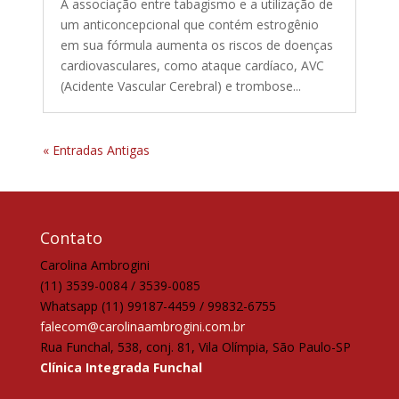
A associação entre tabagismo e a utilização de
um anticoncepcional que contém estrogênio
em sua fórmula aumenta os riscos de doenças
cardiovasculares, como ataque cardíaco, AVC
(Acidente Vascular Cerebral) e trombose...
« Entradas Antigas
Contato
Carolina Ambrogini
(11) 3539-0084 / 3539-0085
Whatsapp (11) 99187-4459 / 99832-6755
falecom@carolinaambrogini.com.br
Rua Funchal, 538, conj. 81, Vila Olímpia, São Paulo-SP
Clínica Integrada Funchal